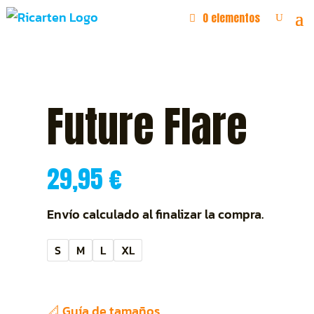
0 elementos
Future Flare
29,95
€
Envío calculado al finalizar la compra.
S
M
L
XL
📐 Guía de tamaños