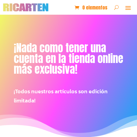
0 elementos
¡Nada como tener una
cuenta en la tienda online
más exclusiva!
¡Todos nuestros artículos son edición
limitada!