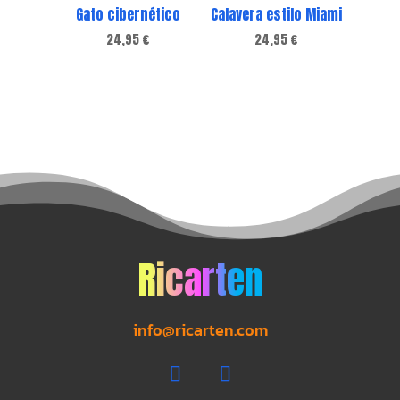
Gato cibernético
Calavera estilo Miami
24,95
€
24,95
€
Ricarten
info@ricarten.com