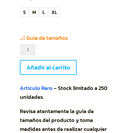
S
M
L
XL
📐 Guía de tamaños
Normal
is
boring
Añadir al carrito
cantidad
Artículo Raro
– Stock limitado a 250
unidades.
Revisa atentamente la guía de
tamaños del producto y toma
medidas antes de realizar cualquier