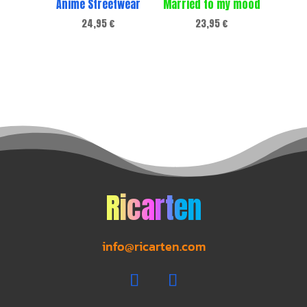
Anime Streetwear
Married to my mood
24,95
€
23,95
€
Ricarten
info@ricarten.com