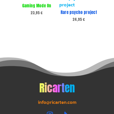
Gaming Mode On
Rare psycho project
23,95
€
24,95
€
Ricarten
info@ricarten.com