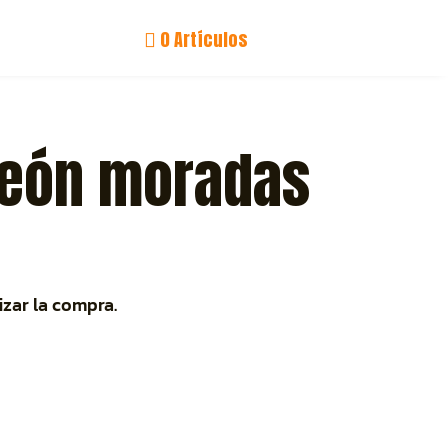
0 Artículos

neón moradas
izar la compra.