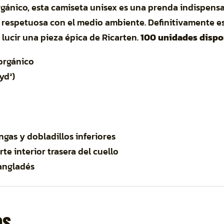
gánico, esta camiseta unisex es una prenda indispensab
 respetuosa con el medio ambiente. Definitivamente es
lucir una pieza épica de Ricarten.
100 unidades dispo
 orgánico
yd²)
gas y dobladillos inferiores
te interior trasera del cuello
angladés
os