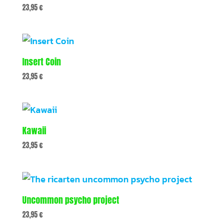
23,95
€
Insert Coin
23,95
€
Kawaii
23,95
€
Uncommon psycho project
23,95
€