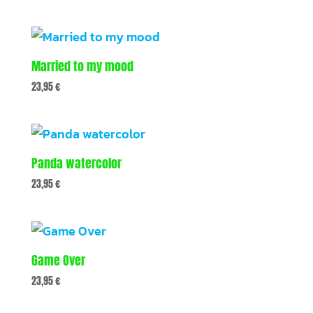
Married to my mood
23,95
€
Panda watercolor
23,95
€
Game Over
23,95
€